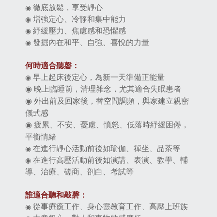
徹底放鬆，享受靜心
◉
增強定心、冷靜和集中能力
◉
紓緩壓力、焦慮感和恐懼感
◉
發掘內在和平、自強、喜悅的力量
◉
何時適合聽磬：
早上起床後定心，為新一天準備正能量
◉
晚上臨睡前，清理雜念，尤其適合失眠患者
◉
外出前及回家後，替空間調頻，與家建立親密
◉
儀式感
疲累、不安、憂慮、憤怒、低落時紓緩困倦，
◉
平衡情緒
在進行靜心活動前後如瑜伽、禪坐、品茶等
◉
在進行高壓活動前後如演講、表演、教學、輔
◉
導、治療、磋商、剖白、考試等
誰適合聽和敲磬：
從事療癒工作、身心靈教育工作、高壓上班族
◉