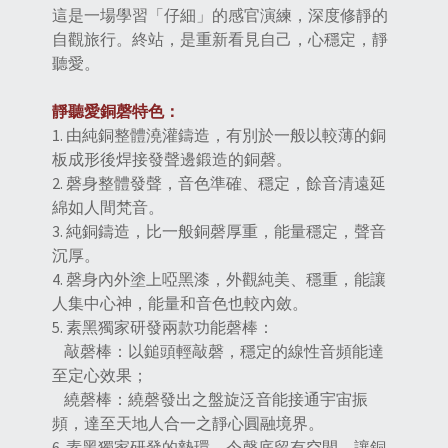
這是一場學習「仔細」的感官演練，深度修靜的
自觀旅行。終站，是重新看見自己，心穩定，靜
聽愛。
靜聽愛銅磬特色
：
1. 由純銅整體澆灌鑄造，有別於一般以較薄的銅
板成形後焊接發聲邊鍛造的銅磬。
2. 磬身整體發聲，音色準確、穩定，餘音清遠延
綿如人間梵音。
3. 純銅鑄造，比一般銅磬厚重，能量穩定，聲音
沉厚。
4. 磬身內外塗上啞黑漆，外觀純美、穩重，能讓
人集中心神，能量和音色也較內斂。
5. 素黑獨家研發兩款功能磬棒：
敲磬棒：以鎚頭輕敲磬，穩定的線性音頻能達
至定心效果；
繞磬棒：繞磬發出之盤旋泛音能接通宇宙振
頻，達至天地人合一之靜心圓融境界。
6. 素黑獨家研發的墊環，令磬底留有空間，讓銅