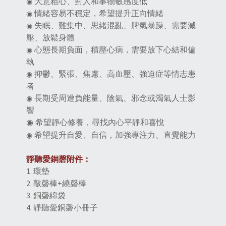
大意粗心、對人和事物敏感度低
◉
情緒容易不穩定，希望提升正向情緒
◉
失眠、難集中、思緒混亂、脾氣暴躁、需要減
◉
壓、放鬆身體
心態長期負面，積壓心病，需要放下心結和偏
◉
執
抑鬱、緊張、焦慮、高血壓、強迫症等情志患
◉
者
長期受周遭負能量、陰氣、邪念或濁氣人士影
◉
響
希望靜心修養，尋找內心平靜和喜悅
◉
希望提升自愛、自信，加強專注力、直覺能力
◉
靜聽愛銅磬附件：
1.
環
墊
2. 敲磬棒+繞磬棒
3. 銅磬綿袋
4. 靜聽愛銅磬小冊子