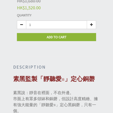
HK$1,680.00
HK$1,520.00
QUANTITY
ADD TO CART
DESCRIPTION
素黑監製「靜聽愛
」定心銅磬
®
素黑說：靜音在裡面，不在外邊。
市面上有眾多頌缽和銅磬，但設計高度精緻、擁
有強大能量的「靜聽愛
」定心黑銅磬，只有一
®
個。