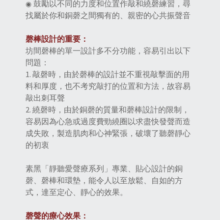
鼓勵以不同的力度和位置作敲和繞磬練習，
尋
◉
找屬於你和銅磬之間獨有的、親密的心共振聲音
磬
棒設計的重要：
坊間磬棒的單一設計多不分功能，容易引出以下
問題：
1. 敲磬時，由於磬棒的設計並不重視敲擊面的用
料和厚度，也不考究敲打的位置和方法，故容易
敲出刺耳聲
2. 繞磬時，由於銅磬的質量和磬棒設計的限制，
容易因為心急或過度費勁繞圈以求盡快發聲而造
成失敗，製造肌肉和心神
緊張，破壞了聽磬靜心
的初衷
素黑「靜聽愛聲療系列」專業、貼心設計的銅
磬、磬棒和
環
墊，能令人以至放鬆、自如的方
式，達至定心、靜心的效果。
磬聲的療心效果：