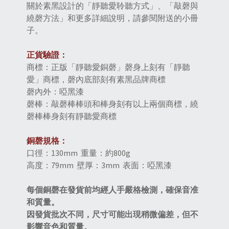
關於素黑設計的「靜聽愛聆聽方式」、「敲磬與
繞磬方法」和更多詳細說明，
請參閱附送的小冊
子。
正貨驗證：
商標：正版「靜聽愛銅磬」磬身上刻有「靜聽
愛」商標，磬內底部刻有素黑品牌商標
磬內外：啞黑漆
磬棒：敲磬棒棒頭和棒身刻有以上兩個商標，繞
磬棒棒身刻有靜聽愛商標
銅磬規格：
口徑：130mm 重量：約800g
高度：79mm 壁厚：3mm 表面：啞黑漆
每個銅磬在發貨前均經人手嚴格檢測，確保音准
和質量。
因發貨批次不同，尺寸可能出現稍微偏差，但不
影響音色和質量
。