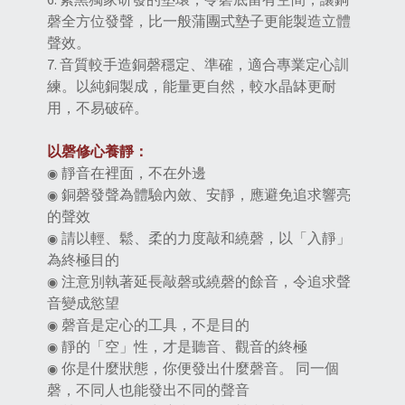
磬全方位發聲，比一般蒲團式墊子更能製造立體
聲效。
7. 音質較手造銅磬穩定、準確，適合專業定心訓
練。以純銅製成，能量更自然，較水晶缽更耐
用，不易破碎。
以磬修心養靜：
靜音在裡面，不在外邊
◉
銅磬發聲為體驗內斂、安靜，應避免追求響亮
◉
的聲效
請以輕、鬆、柔的力度敲和繞磬，以「入靜」
◉
為終極目的
注意別執著延長敲磬或繞磬的餘音，令追求聲
◉
音變成慾望
磬音是定心的工具，不是目的
◉
靜的「空」性，才是聽音、觀音的終極
◉
你是什麼狀態，你便發出什麼磬音。 同一個
◉
磬，不同人也能發出不同的聲音