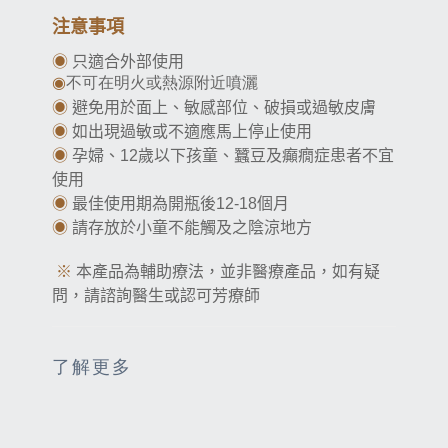
注意事項
◉
只適合外部使用
◉
不可在明火或熱源附近噴灑
◉
避免用於面上、敏感部位、破損或過敏皮膚
◉
如出現過敏或不適應馬上停止使用
◉
孕婦、
12
歲以下孩童、蠶豆及癲癇症患者不宜
使用
◉
最佳使用期為開瓶後12-18個月
◉
請存放於小童不能觸及之陰涼地方
※
本產品為輔助療法，並非醫療產品，如有疑
問，請諮詢醫生或認可芳療師
了解更多