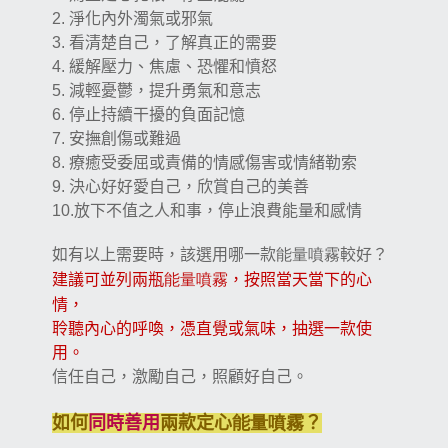
淨化內外濁氣或邪氣
2.
看清楚自己，了解真正的需要
3.
緩解壓力、焦慮、恐懼和憤怒
4.
減輕憂鬱，提升勇氣和意志
5.
停止持續干擾的負面記憶
6.
安撫創傷或難過
7.
療癒受委屈或責備的情感傷害或情緒勒索
8.
決心好好愛自己，欣賞自己的美善
9.
放下不值之人和事，停止浪費能量和感情
10.
如有以上需要時，該選用哪一款
較好？
能量噴霧
建議可並列兩瓶
能量噴霧
，按照當天當下的心
情，
聆聽內心的呼喚，憑直覺或氣味，抽選一款使
用。
信任自己，激勵自己，照顧好自己。
如何
同時善用
兩款定心
能量噴霧
？