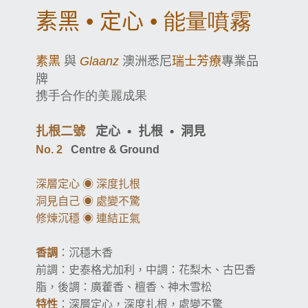
素黑
•
定心
• 能量噴霧
素黑
瑞士芳療
與
Glaanz
澳洲悉尼
專業品
牌
携手合作的美麗成果
洞
扎根二號
定心
•
扎根
•
見
No. 2
Centre
&
Ground
深層定心
◉
深度
扎根
洞見自己
◉
處變不驚
修煉沉穩
◉
連結正氣
香調
：沉穩木香
前調：
史泰格尤加利，中調：花梨木、古巴香
脂，後調：廣藿香、檀香、神木雪松
特性
：深層
定心，
深度
扎根，處變不驚