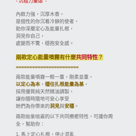
-
沉穩力量版
-
內斂力強，沉厚木香，
是個性的你沉着冷靜的使者，
助你深層定心及能量扎根，
洞見你自己，
處變而不驚，穩抱安全感。
兩款定心
能量噴霧
有什麼
共同特性
？
=======================
兩款能量噴霧一輕一重，剛柔並重，
以定心為本
，
穩住扎根能量為基
，
採用優質純天然精油調製，
讓你隨時隨地可安心享受
她們為你帶來的
洞見
與
安穩
。
兩款
能量噴霧
的以下共同療癒特性，可護你周
全，幫助你：
馬上定心扎根，停止混亂
1.