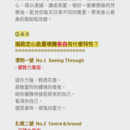
心，是以虔誠、謙虛和愛，做好一套療癒級的芳
療油，配合您每天日夜不同的需要，帶來身心善
美的幫助和改變。
Q & A
兩款定心能量噴霧
各自
有什麼特性？
======================
澄明一號
No.1 Seeing Through
-
優雅力量版
-
提升力強，輕透花香，
是敢愛的你鍾情的香氣，
助你優雅地接受原來的自己，
看清你自己，
感受喜悅，增強自愛力。
Centre & Ground
扎根二號
No.2