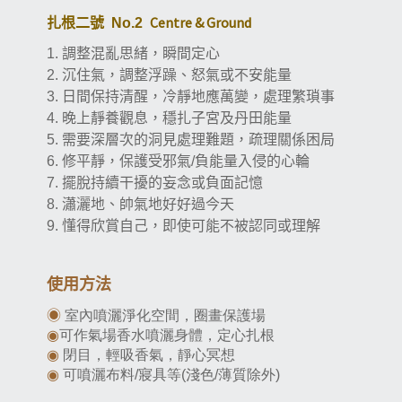
Centre & Ground
扎根二號
No.2
調整混亂思緒，瞬間定心
1.
沉住氣，調整浮躁、怒氣或不安能量
2.
日間保持清醒，冷靜地應萬變，處理繁瑣事
3.
晚上靜養觀息，穩扎子宮及丹田能量
4.
需要深層次的洞見處理難題，疏理關係困局
5.
修平靜，保護受邪氣
負能量入侵的心輪
6.
/
擺脫持續干擾的妄念或負面記憶
7.
瀟灑地、帥氣地好好過今天
8.
懂得欣賞自己，即使可能不被認同或理解
9.
使用方法
◉
室內噴灑淨化空間，圈畫保護場
◉
可作氣場香水噴灑身體，定心扎根
◉
閉目，輕吸香氣，靜心冥想
◉
可噴灑布料/寢具等(淺色/薄質除外)