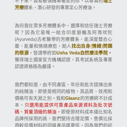
不下來、容易被情緒牽著走的你，以尊貴的
瑞士
芳療
體系，潛心研發的專業定心芳療油。
為何我在眾多芳療體系中，選擇和信任瑞士芳療
呢？因為它是唯一結合印度脈輪及阿育吠陀
古老醫學的芳療體系，能深度整合心
(Ayurveda)
靈、能量和情緒療愈，助人
情緒
問題
找出自身
(
)
的根源
自然療法學院
。發證學府如
Usha Veda
，
獲得瑞士國家官方機構認證，其考試系統及專業
認證資格極為嚴謹。
我們都知道，由不同產區、年份和批次提煉出來
的純精油，即使是相同的植物，其品質、效用和
價格可有天淵之別。我和
Glaanz
的芳療師不計成
本，
只選用能提供可靠產品來源資料及批次號
碼、質量頂級的精油，
即使原材料成本遠比知名
品牌所採用的高，我們堅持合理定價，售價比採
用較低價材料的同級產品還要低，因為我們的初