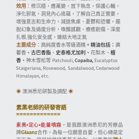
效用
：修沉穩，應萬變，放下執念，保護心輪，
淨化邪氣，
洞見
內心
底蘊，
了解自己真正需要，
增強意志和生命力，減退焦慮、憂鬱和恐懼，擺
脫幻象及過度分析，喚醒感觀，療癒創傷，深度
強化安全感，連結大地正氣
扎根
,
。精油包括：
主要成分
：高純度香水等級酒精
廣
、古巴香脂
史泰格尤加利、
檀
藿香
、
花梨木、
香、
Patchouli,
Copaiba,
Eucalyptus
神木雪松等
Staigeriana, Rosewood,
Sandalwood, Cedarwood
Himalayan, etc.
◉
澳洲悉尼研製及調配
◉
素黑老師的研發寄語
=============
素黑•定心•能量噴霧
，是我跟澳洲悉尼的芳療品
牌
Glaanz
合作，為每一位願意自愛，但心總是定