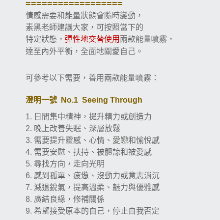
==================
情感需要和能量狀態會隨時變動，
素黑老師建議大家，可按照當下的
特定狀態，
彈性地交替使用
兩款
能量噴霧
，
達至內外平衡，全面地關愛自己。
可參考以下需要，善用兩款
：
能量噴霧
澄明一號
No.1 Seeing Through
日間集中精神，提升精力或創造力
1.
晚上改善失眠、深層放鬆
2.
需要提升靈感、心情、愛戀和愉悅感
3.
需要安慰、扶持、被體諒和被愛感
4.
尋找方向，走向光明
5.
感到孤單、疲憊、沒動力或意志消沉
6.
減退銳氣，提高溫柔、魅力與優雅感
7.
廣結良緣，修補關係
8.
希望接受原本的自己，停止自我否定
9.