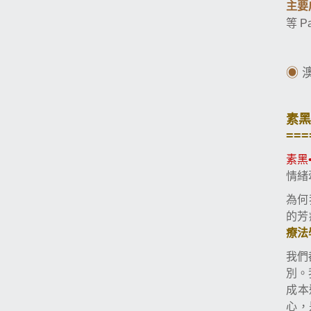
主要
等
Pa
◉
素黑
===
素黑
情緒
為何
的芳
療法
我們
別。
成本
心，