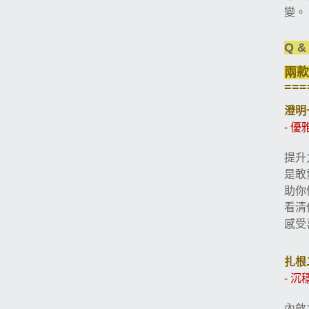
變。
Q &
兩款
===
澄明
-
優
提升
是敢
助你
看清
感受
扎根
-
沉
內斂