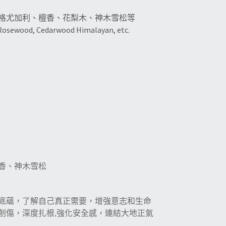
格尤加利、檀香、
花梨木、神木雪松等
 Rosewood, Cedarwood Himalayan, etc.
香、神木雪松
底蘊，了解自己真正需要，增強意志和生命
強化安全感，連結大地正氣
創傷，深度扎根
,