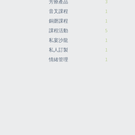
芳療產品
3
音叉課程
1
銅磬課程
1
課程活動
5
私宴沙龍
1
私人訂製
1
情緒管理
1