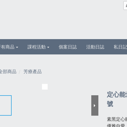
所有商品
課程活動
個案日誌
活動日誌
私日
全部商品
芳療產品
定心能
號
素黑定心能
優雅自愛,