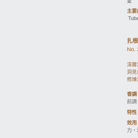
愛
主要
Tube
扎根
No.
深層
洞見
修煉
香調
前調
特性
效用
力，