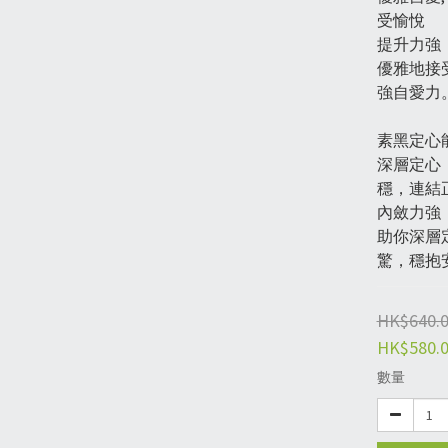
受愉悅 
提升力強
優雅地接
強自愛力
素黑定心能
深層定心
穩，連結
內斂力強
助你深層
驚，穩抱
HK$640.
HK$580.
數量