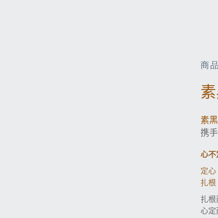
商
素
素黑
携手
心不
定心
扎根
扎根
心定