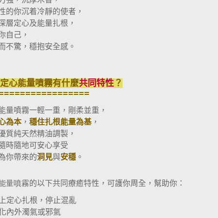
性的你沉着冷靜的使者，
深層定心及能量扎根，
你自己，
而不驚，穩抱安全感。
定心
能量噴霧
有什麼
共同特性
？
=================
能量噴霧一輕一重，剛柔並重，
心為本
，
穩住扎根能量為基
，
優質純天然精油調製，
隨時隨地可安心享受
為你帶來的
洞見
與
安穩
。
能量噴霧
的以下共同療癒特性，可護你周全，幫助你：
上定心扎根，停止混亂
化內外濁氣或邪氣