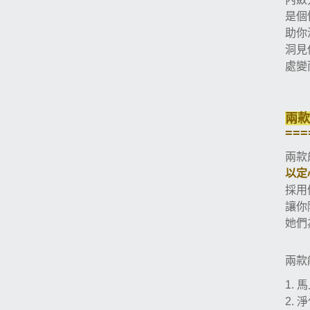
是個
助你
洞見
處變
兩款
===
兩款
以定
採用
讓你
她們
兩款
馬
1.
淨
2.