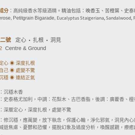
。精油包括：
成分
：高純級香水等級酒精
晚香玉、
苦橙葉、史泰
Eucalyptus Staigeriana, Sandalwood,
rose, Petitgrain Bigarade
,
二號
•
扎根
•
洞見
定心
 2
Centre & Ground
定心
◉
深度扎根
自己
◉
處變不驚
沉穩
◉
連結正氣
：沉穩木香
：史泰格尤加利，中調：花梨木、古巴香脂，後調：廣藿香、檀
：深層定心，深度扎根，處變不驚
：修沉穩，應萬變，放下執念，保護心輪，淨化邪氣，洞見內心
減退焦慮、憂鬱和恐懼，擺脫幻象及過度分析，喚醒感觀，療癒