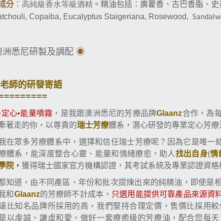
。精油包括：
成分
：
高純級香水等級酒精
廣藿香
、古巴香脂
、
史
Sandalw
tchouli,
Copaiba,
Eucalyptus Staigeriana, Rosewood,
澳洲悉尼研製及調配
◉
老師的研發寄語
=========
•定心•能量噴霧
，是我跟澳洲悉尼的芳療品牌
Glaanz
合作，為
牽著走的你，以尊貴的
瑞士芳療
體系，潛心研發的專業定心芳療
我在眾多芳療體系中，選擇和信任瑞士芳療呢？因為它是唯一
療體系，能深度整合心靈、能量和情緒療愈，助人
情
找出自身
(
學院
，
獲得瑞士國家官方機構認證，其考試系統及專業認證資格
都知道，由不同產區、年份和批次提煉出來的純精油，即使是
我和
Glaanz
的芳療師不計成本，
只選用能提供可靠產品來源資
遠比知名品牌所採用的高，我們堅持合理定價，售價比採用較
是以虔誠、謙虛和愛，做好一套療癒級的芳療油，配合您每天