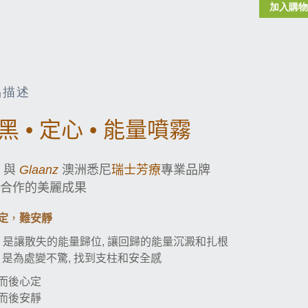
加入購物
品描述
黑
•
定心
•
能量噴霧
與
Glaanz
澳洲悉尼
瑞士芳療
專業品牌
合作的美麗成果
難安靜
定
，
是讓散失的能量歸位
,
讓回歸的能量沉澱和扎根
找到支柱和安全感
是為處變不驚
,
而後心定
而後安靜