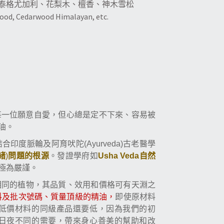
泰格尤加利、
花梨木、
檀香、
神木雪松
ood, Cedarwood Himalayan, etc.
每一位願意自愛，但心總是定不下來、容易被
油。
古老醫學
結合印度脈輪及阿育吠陀
(Ayurveda)
緒
問題的根源
自然
)
。發證學府如
Usha Veda
極為嚴謹。
相同的植物，其品質、效用和價格可有天淵之
料及批次號碼、質量頂級的精油，
即使原材料
低價材料的同級產品還要低，因為我們的初
日夜不同的需要，帶來身心善美的幫助和改