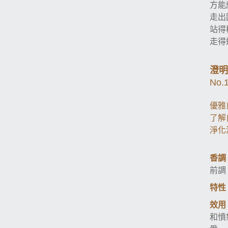
方能
走出
站得
走得
澄明
No.
優雅
了解
淨化
香調
前調
特性
效用
和憤