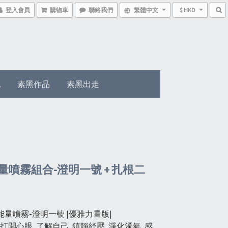
登入會員
購物車
聯絡我們
繁體中文
$ HKD
記
素黑作品
素黑出走
量噴霧組合-澄明一號 + 扎根二
量噴霧-澄明一號 |優雅力量版|
 打開心眼, 了解自己, 鎮靜紓壓, 淨化濁氣, 感