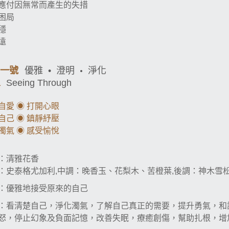
應付因無常而產生的失措
困局
穩
遠
•
一號
優雅
•
澄明
淨化
1
Seeing Through
自愛
◉
打開心眼
自己
◉
鎮靜紓壓
濁氣
◉
感受愉悅
：清雅花香
：史泰格尤加利
中調：晚香玉、花梨木、苦橙葉
後調：神木雪
,
,
：優雅地接受原來的自己
：看清楚自己，淨化濁氣，了解自己真正的需要，提升勇氣，和
怒，停止幻象及負面記憶，改善失眠，療癒創傷，幫助扎根，增