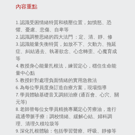
內容重點
1. 認識受困情緒特質和積壓位置，如憤怒、恐
懼、憂慮、悲傷、自卑等
2. 認識調整思緒的四大法門 ：定、清、靜、修
3. 認識能量失衡特質，如放不下、欠動力、拖延
症、糾結過去、執著欲念、心念轉歪、心魔育成
等
4. 教授身心能量扎根法，練習定心，穩住生命能
量中心點
5. 教授針對處理負面情緒的實用急救法
6. 為每位學員度身訂造自療方案，現場指導
7. 學員體驗基礎音叉調頻治療 (通百會、心穴、關
元等)
8. 老師替每位女學員精挑專屬定心芳療油，進行
疏通帶脈手療：調校情緒、緩解心結、婦科調
理、清理久積垃圾等
9. 深化扎根體驗：包括學習聲療、呼吸、靜修等