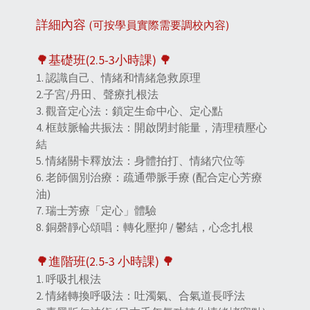
詳細內容
(可按學員實際需要調校內容)
🌳基礎班(2.5-3小時課) 🌳
1. 認識自己、情緒和情緒急救原理
2.子宮/丹田、聲療扎根法
3. 觀音定心法：鎖定生命中心、定心點
4. 框鼓脈輪共振法：開啟閉封能量，清理積壓心
結
5. 情緒關卡釋放法：身體拍打、情緒穴位等
6. 老師個別治療：疏通帶脈手療 (配合定心芳療
油)
7. 瑞士芳療「定心」體驗
8. 銅磬靜心頌唱：轉化壓抑 / 鬱結，心念扎根
🌳進階班(2.5-3 小時課) 🌳
1. 呼吸扎根法
2. 情緒轉換呼吸法：吐濁氣、合氣道長呼法