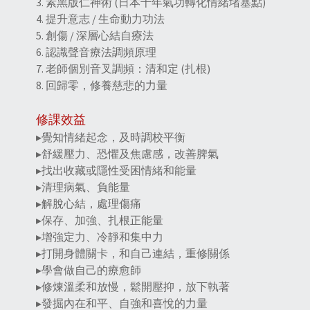
3. 素黑版仁神術 (日本千年氣功轉化情緒堵塞點)
4. 提升意志 / 生命動力功法
5. 創傷 / 深層心結自療法
6. 認識聲音療法調頻原理
7. 老師個別音叉調頻：清和定 (扎根)
8. 回歸零，修養慈悲的力量
修課效益
▸覺知情緒起念，及時調校平衡
▸舒緩壓力、恐懼及焦慮感，改善脾氣
▸找出收藏或隱性受困情緒和能量
▸清理病氣、負能量
▸解脫心結，處理傷痛
▸保存、加強、扎根正能量
▸增強定力、冷靜和集中力
▸打開身體關卡，和自己連結，重修關係
▸學會做自己的療愈師
▸修煉溫柔和放慢，鬆開壓抑，放下執著
▸發掘內在和平、自強和喜悅的力量