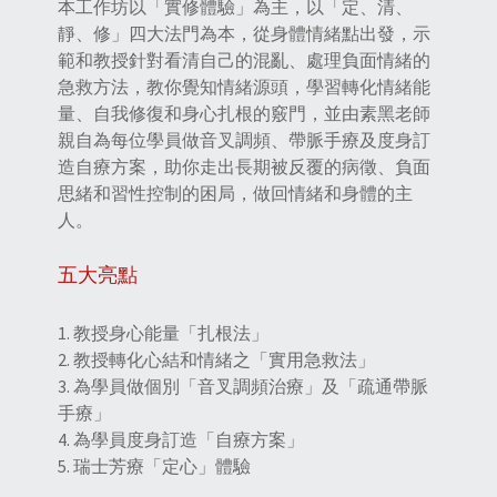
本工作坊以「實修體驗」為主，以「定、清、
靜、修」四大法門為本，從身體情緒點出發，示
範和教授針對看清自己的混亂、處理負面情緒的
急救方法，教你覺知情緒源頭，學習轉化情緒能
量、自我修復和身心扎根的竅門，並由素黑老師
親自為每位學員做音叉調頻、帶脈手療及度身訂
造自療方案，助你走出長期被反覆的病徵、負面
思緒和習性控制的困局，做回情緒和身體的主
人。
五大亮點
1. 教授身心能量「扎根法」
2. 教授轉化心結和情緒之「實用急救法」
3. 為學員做個別「音叉調頻治療」及「疏通帶脈
手療」
4. 為學員度身訂造「自療方案」
5. 瑞士芳療「定心」體驗