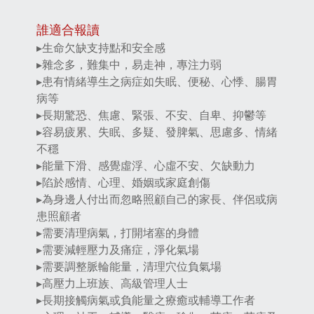
誰適合報讀
▸生命欠缺支持點和安全感
▸雜念多，難集中，易走神，專注力弱
▸患有情緒導生之病症如失眠、便秘、心悸、腸胃
病等
▸長期驚恐、焦慮、緊張、不安、自卑、抑鬱等
▸容易疲累、失眠、多疑、發脾氣、思慮多、情緒
不穩
▸能量下滑、感覺虛浮、心虛不安、欠缺動力
▸陷於感情、心理、婚姻或家庭創傷
▸為身邊人付出而忽略照顧自己的家長、伴侶或病
患照顧者
▸需要清理病氣，打開堵塞的身體
▸需要減輕壓力及痛症，淨化氣場
▸需要調整脈輪能量，清理穴位負氣場
▸高壓力上班族、高級管理人士
▸長期接觸病氣或負能量之療癒或輔導工作者